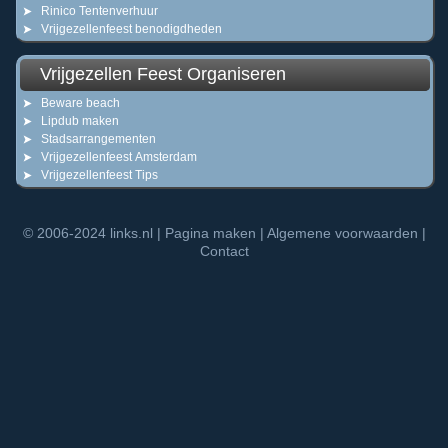
Rinico Tentenverhuur
Vrijgezellenfeest benodigdheden
Vrijgezellen Feest Organiseren
Beware beach
Lipdub maken
Stadsarrangementen
Vrijgezellenfeest Amsterdam
Vrijgezellenfeest Tips
© 2006-2024
links.nl
|
Pagina maken
|
Algemene voorwaarden
|
Contact