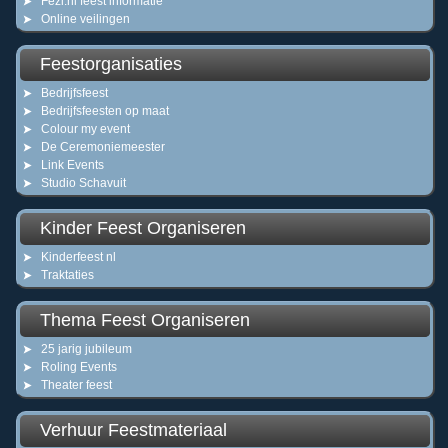
Fezi.nl feest informatie
Online veilingen
Feestorganisaties
Bedrijfsfeest
Bedrijfsfeesten op maat
Colour my event
De Ceremoniemeester
Link Events
Studio Schavuit
Kinder Feest Organiseren
Kinderfeest nl
Traktaties
Thema Feest Organiseren
25 jarig jubileum
Roling Events
Theater feest
Verhuur Feestmateriaal