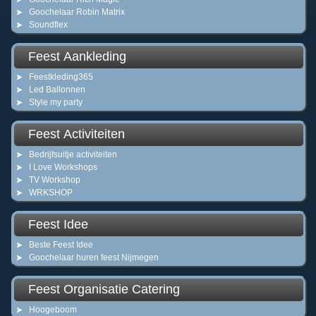
Goochelaar Robin Matrix
Soundflex
Feest Aankleding
Feestkleding365
Led Ballonnen
Style my party
Feest Activiteiten
Bedrijfsuitje activiteiten
I Love Workshops
TV Workshop
WRKSHOP
Feest Idee
Beste Feest Idee
Goochelaar huren feest Nijmegen
Feest Organisatie Catering
Hoogeboom