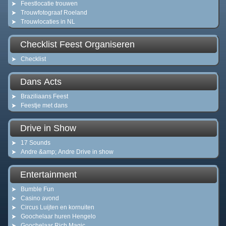
Feestlocatie trouwen
Trouwfotograaf Roeland
Trouwlocaties in NL
Checklist Feest Organiseren
Checklist
Dans Acts
Braziliaans Feest
Feestje met dans
Drive in Show
17 Sounds
Andre &amp; Andre Drive in show
Entertainment
Bumble Fun
Casino avond
Circus Luijten en kornuiten
Goochelaar huren Hengelo
Goochelaar Rich Magic