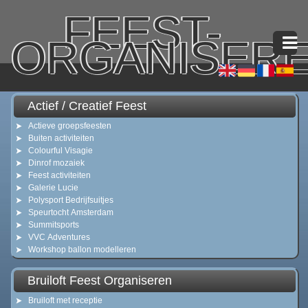
FEEST-
ORGANISER
Actief / Creatief Feest
Actieve groepsfeesten
Buiten activiteiten
Colourful Visagie
Dinrof mozaiek
Feest activiteiten
Galerie Lucie
Polysport Bedrijfsuitjes
Speurtocht Amsterdam
Summitsports
VVC Adventures
Workshop ballon modelleren
Bruiloft Feest Organiseren
Bruiloft met receptie