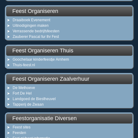
Feest Organiseren
Draaiboek Evenement
Uitnodigingen maken
Verrassende bedrijfsfeesten
Zauberer Pascal fur Ihr Fest
Feest Organiseren Thuis
Goochelaar kinderfeestje Arnhem
Thuis-feest.nl
Feest Organiseren Zaalverhuur
De Methoeve
Fort De Hel
Landgoed de Biestheuvel
Tapperij de Zwaan
Feestorganisatie Diversen
Feest sites
Feesten